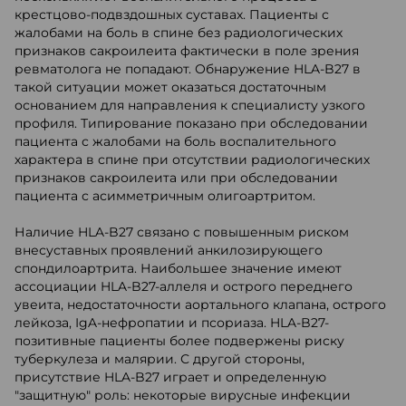
крестцово-подвздошных суставах. Пациенты с
жалобами на боль в спине без радиологических
признаков сакроилеита фактически в поле зрения
ревматолога не попадают. Обнаружение HLA-B27 в
такой ситуации может оказаться достаточным
основанием для направления к специалисту узкого
профиля. Типирование показано при обследовании
пациента с жалобами на боль воспалительного
характера в спине при отсутствии радиологических
признаков сакроилеита или при обследовании
пациента с асимметричным олигоартритом.
Наличие HLA-B27 связано с повышенным риском
внесуставных проявлений анкилозирующего
спондилоартрита. Наибольшее значение имеют
ассоциации HLA-B27-аллеля и острого переднего
увеита, недостаточности аортального клапана, острого
лейкоза, IgA-нефропатии и псориаза. HLA-B27-
позитивные пациенты более подвержены риску
туберкулеза и малярии. С другой стороны,
присутствие HLA-B27 играет и определенную
"защитную" роль: некоторые вирусные инфекции