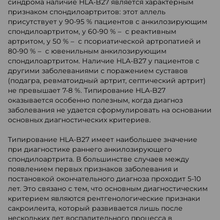
синдрома наличие HLA-B27 является характерным
признаком спондилоартритов: этот аллель
присутствует у 90-95 % пациентов с анкилозирующим
спондилоартритом, у 60-90 % – с реактивным
артритом, у 50 % – с псориатической артропатией и
80-90 % – с ювенильным анкилозирующим
спондилоартритом. Наличие HLA-B27 у пациентов с
другими заболеваниями с поражением суставов
(подагра, ревматоидный артрит, септический артрит)
не превышает 7-8 %. Типирование HLA-B27
оказывается особенно полезным, когда диагноз
заболевания не удается сформулировать на основании
основных диагностических критериев.
Типирование HLA-B27 имеет наибольшее значение
при диагностике раннего анкилозирующего
спондилоартрита. В большинстве случаев между
появлением первых признаков заболевания и
постановкой окончательного диагноза проходит 5-10
лет. Это связано с тем, что основным диагностическим
критерием являются рентгенологические признаки
сакроилеита, который развивается лишь после
нескольких лет воспалительного процесса в