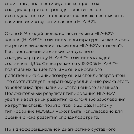
скрининга, диагностики, а также прогноза
спондилоартритов проводят генетическое
исследование (типирование), позволяющее выявить
наличие или отсутствие аллеля HLA-B27.
Около 8 % людей являются носителями HLA-B27-
аллеля (HLA-B27-позитивны, в литературе также можно
встретить выражение "носители HLA-B27-антигена").
Распространенность анкилозирующего
спондилоартрита у HLA-B27-позитивных людей
составляет 1,3 %. Он встречается у 15-20 % HLA-B27-
позитивных пациентов, имеющих кровного
родственника с анкилозирующим спондилоартритом,
что соответствует 16-кратному увеличению риска этого
заболевания при наличии отягощенного анамнеза.
Положительный результат типирования HLA-B27
увеличивает риск развития какого-либо заболевания
из группы спондилоартритов в 20 раз. Поэтому
типирование HLA-B27 может быть использовано для
оценки риска развития спондилоартрита.
При дифференциальной диагностике суставного