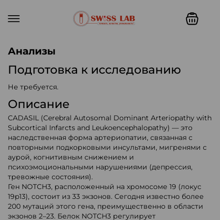
Swiss lab. Точность, качество,
Анализы
Подготовка к исследованию
Не требуется.
Описание
CADASIL (Cerebral Autosomal Dominant Arteriopathy with
Subcortical Infarcts and Leukoencephalopathy) — это
наследственная форма артериопатии, связанная с
повторными подкорковыми инсультами, мигренями с
аурой, когнитивным снижением и
психоэмоциональными нарушениями (депрессия,
тревожные состояния).
Ген NOTCH3, расположенный на хромосоме 19 (локус
19p13), состоит из 33 экзонов. Сегодня известно более
200 мутаций этого гена, преимущественно в области
экзонов 2–23. Белок NOTCH3 регулирует