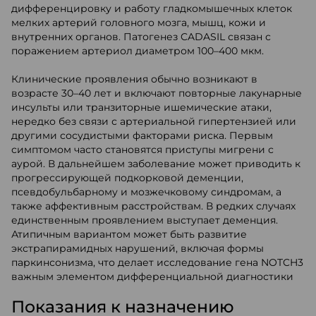
дифференцировку и работу гладкомышечных клеток
мелких артерий головного мозга, мышц, кожи и
внутренних органов. Патогенез CADASIL связан с
поражением артериол диаметром 100–400 мкм.
Клинические проявления обычно возникают в
возрасте 30–40 лет и включают повторные лакунарные
инсульты или транзиторные ишемические атаки,
нередко без связи с артериальной гипертензией или
другими сосудистыми факторами риска. Первым
симптомом часто становятся приступы мигрени с
аурой. В дальнейшем заболевание может приводить к
прогрессирующей подкорковой деменции,
псевдобульбарному и мозжечковому синдромам, а
также аффективным расстройствам. В редких случаях
единственным проявлением выступает деменция.
Атипичным вариантом может быть развитие
экстрапирамидных нарушений, включая формы
паркинсонизма, что делает исследование гена NOTCH3
важным элементом дифференциальной диагностики
Показания к назначению