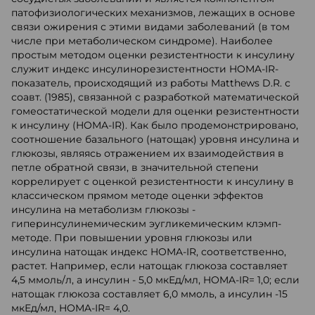
патофизиологических механизмов, лежащих в основе
связи ожирения с этими видами заболеваний (в том
числе при метаболическом синдроме). Наиболее
простым методом оценки резистентности к инсулину
служит индекс инсулинорезистентности HOMA-IR-
показатель, происходящий из работы Matthews D.R. с
соавт. (1985), связанной с разработкой математической
гомеостатической модели для оценки резистентности
к инсулину (HOMA-IR). Как было продемонстрировано,
соотношение базального (натощак) уровня инсулина и
глюкозы, являясь отражением их взаимодействия в
петле обратной связи, в значительной степени
коррелирует с оценкой резистентности к инсулину в
классическом прямом методе оценки эффектов
инсулина на метаболизм глюкозы -
гиперинсулинемическим эугликемическим клэмп-
методе. При повышении уровня глюкозы или
инсулина натощак индекс HOMA-IR, соответственно,
растет. Например, если натощак глюкоза составляет
4,5 ммоль/л, а инсулин - 5,0 мкЕд/мл, HОMA-IR= 1,0; если
натощак глюкоза составляет 6,0 ммоль, а инсулин -15
мкЕд/мл, HОMA-IR= 4,0.