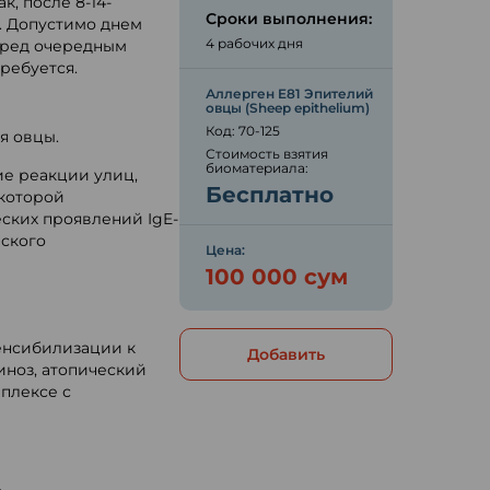
, после 8-14-
Сроки выполнения:
. Допустимо днем
4 рабочих дня
перед очередным
ребуется.
Аллерген E81 Эпителий
овцы (Sheep epithelium)
Код: 70-125
я овцы.
Стоимость взятия
биоматериала:
ие реакции улиц,
Бесплатно
которой
ских проявлений IgE-
еского
Цена:
100 000 сум
енсибилизации к
Добавить
иноз, атопический
мплексе с