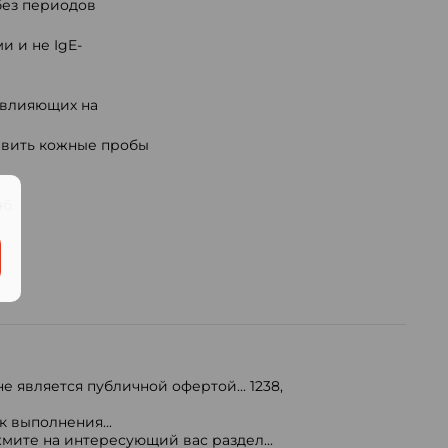
без периодов
 и не IgE-
 влияющих на
авить кожные пробы
.
б.
е является публичной офертой...
1238
,
 выполнения...
мите на интересующий вас раздел...