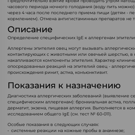
Предпочтительно взятие крови проводить утром натощак
часового периода ночного голодания (воду пить можно)
через 4 часа после последнего приема пищи (детям - 
кормлением). Отмена антигистаминных препаратов не т
Описание
Определение специфических IgE к аллергенам эпители
Аллергены эпителия овец могут вызывать аллергическ
контактирующих с животными или овечьей шерстью, в 
накапливаются компоненты эпителия. Характер клиниче
опосредованных реакций на эпителий овец - аллергич
происхождения ринит, астма, конъюнктивит.
Показания к назначению
Диагностика аллергических заболеваний (выявление с
специфическим аллергенам): бронхиальная астма, полл
дерматит, экзема, пищевая аллергия. Выполняется в ко
исследованием общего IgE (см. тест № 60-011).
Особые показания в следующих случаях:
• системные реакции на кожные пробы в анамнезе;