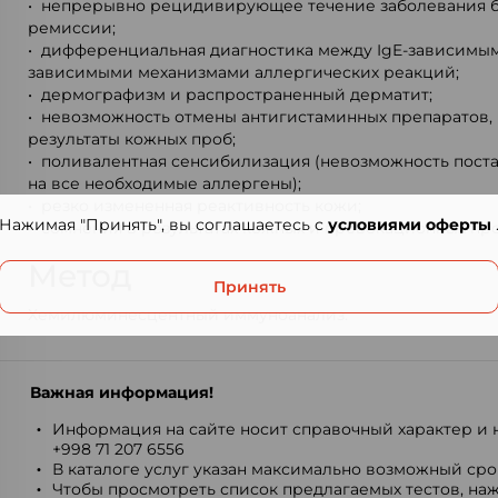
• непрерывно рецидивирующее течение заболевания 
ремиссии;
• дифференциальная диагностика между IgE-зависимыми
зависимыми механизмами аллергических реакций;
• дермографизм и распространенный дерматит;
• невозможность отмены антигистаминных препаратов,
результаты кожных проб;
• поливалентная сенсибилизация (невозможность пост
на все необходимые аллергены);
• резко измененная реактивность кожи;
Нажимая "Принять", вы соглашаетесь с
условиями оферты
• сомнения в результатах кожных и провокационных про
Метод
Принять
Хемилюминесцентный иммуноанализ.
Важная информация!
Информация на сайте носит справочный характер и н
+998 71 207 6556
В каталоге услуг указан максимально возможный срок
Чтобы просмотреть список предлагаемых тестов, наж