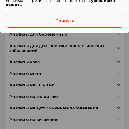
Нажимая "Принять", вы соглашаетесь с
условиями
оферты
.
Анализы
Принять
Анализы для беременных
Анализы для диагностики онкологических
заболеваний
Анализы кала
Анализы мочи
Анализы на COVID-19
Анализы на аллергию
Анализы на аутоиммунные заболевания
Анализы на витамины