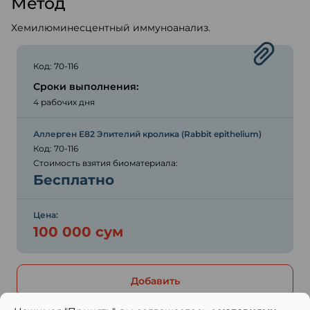
Метод
Хемилюминесцентный иммуноанализ.
Код: 70-116
Сроки выполнения:
4 рабочих дня
Аллерген E82 Эпителий кролика (Rabbit epithelium)
Код: 70-116
Стоимость взятия биоматериала:
Бесплатно
Цена:
100 000 сум
Добавить