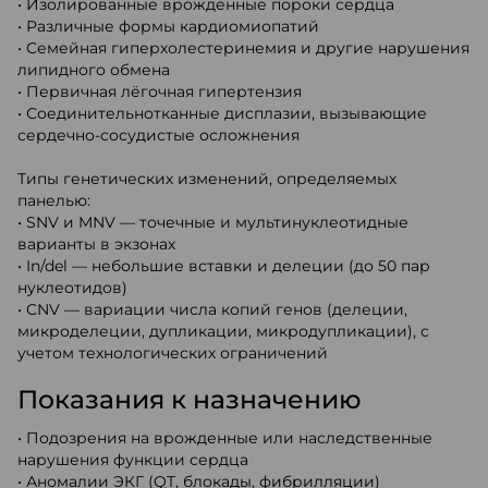
• Изолированные врождённые пороки сердца
• Различные формы кардиомиопатий
• Семейная гиперхолестеринемия и другие нарушения
липидного обмена
• Первичная лёгочная гипертензия
• Соединительнотканные дисплазии, вызывающие
сердечно-сосудистые осложнения
Типы генетических изменений, определяемых
панелью:
• SNV и MNV — точечные и мультинуклеотидные
варианты в экзонах
• In/del — небольшие вставки и делеции (до 50 пар
нуклеотидов)
• CNV — вариации числа копий генов (делеции,
микроделеции, дупликации, микродупликации), с
учетом технологических ограничений
Показания к назначению
• Подозрения на врожденные или наследственные
нарушения функции сердца
• Аномалии ЭКГ (QT, блокады, фибрилляции)