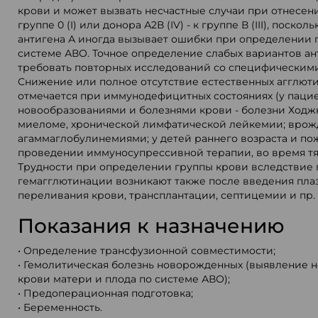
крови и может вызвать несчастные случаи при отнесении
группе 0 (I) или донора А2В (IV) - к группе В (III), поско
антигена А иногда вызывает ошибки при определении 
системе АВО. Точное определение слабых вариантов ан
требовать повторных исследований со специфическими
Снижение или полное отсутствие естественных агглюти
отмечается при иммунодефицитных состояниях (у пацие
новообразованиями и болезнями крови - болезни Ходж
миеломе, хронической лимфатической лейкемии; врож
агаммаглобулинемиями; у детей раннего возраста и по
проведении иммуносупрессивной терапии, во время т
Трудности при определении группы крови вследствие
гемагглютинации возникают также после введения пла
переливания крови, трансплантации, септицемии и пр.
Показания к назначению
• Определение трансфузионной совместимости;
• Гемолитическая болезнь новорожденных (выявление 
крови матери и плода по системе АВО);
• Предоперационная подготовка;
• Беременность.