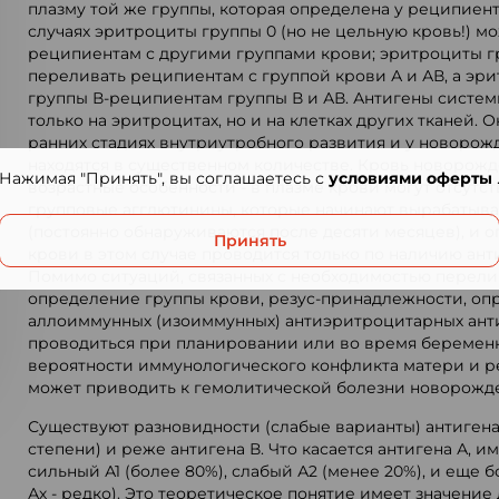
плазму той же группы, которая определена у реципиент
случаях эритроциты группы 0 (но не цельную кровь!) м
реципиентам с другими группами крови; эритроциты 
переливать реципиентам с группой крови А и АВ, а эр
группы В-реципиентам группы В и АВ. Антигены систе
только на эритроцитах, но и на клетках других тканей. 
ранних стадиях внутриутробного развития и у новорож
находятся в существенном количестве. Кровь новорож
Нажимая "Принять", вы соглашаетесь с
условиями оферты
возрастные особенности - в плазме крови могут отсутс
групповые агглютинины, которые начинают вырабатыва
(постоянно обнаруживаются после десяти месяцев), и 
Принять
крови в этом случае проводится только по наличию ан
Помимо ситуаций, связанных с необходимостью перели
определение группы крови, резус-принадлежности, оп
аллоиммунных (изоиммунных) антиэритроцитарных ант
проводиться при планировании или во время беремен
вероятности иммунологического конфликта матери и р
может приводить к гемолитической болезни новорожд
Существуют разновидности (слабые варианты) антигена
степени) и реже антигена В. Что касается антигена А, и
сильный А1 (более 80%), слабый А2 (менее 20%), и еще бо
Ах - редко). Это теоретическое понятие имеет значени