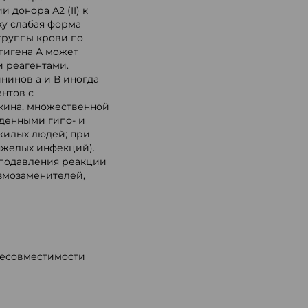
 донора А2 (II) к
льку слабая форма
группы крови по
тигена А может
 реагентами.
нинов а и В иногда
нтов с
кина, множественной
денными гипо- и
жилых людей; при
яжелых инфекций).
 подавления реакции
змозаменителей,
несовместимости