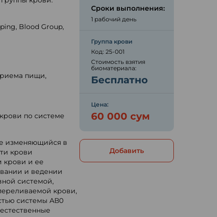
 группы крови.
Сроки выполнения:
1 рабочий день
ping, Blood Group,
Группа крови
Код: 25-001
ю
Стоимость взятия
биоматериала:
приема пищи,
Бесплатно
Цена:
60 000 сум
крови по системе
 не изменяющийся в
Добавить
ти крови
 крови и ее
овании и ведении
вной системой,
переливаемой крови,
стью системы АВ0
 естественные