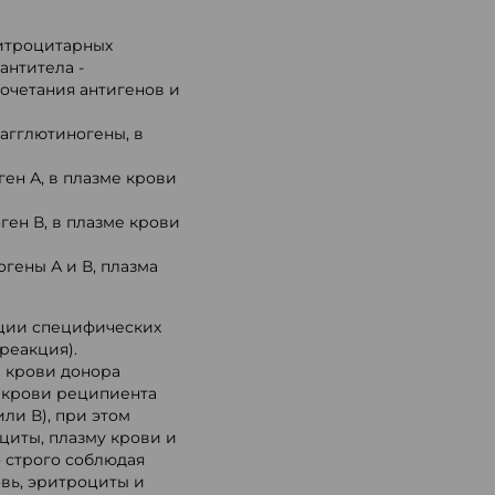
ритроцитарных
антитела -
сочетания антигенов и
 агглютиногены, в
ген А, в плазме крови
оген В, в плазме крови
огены А и В, плазма
ции специфических
реакция).
 крови донора
е крови реципиента
ли В), при этом
циты, плазму крови и
 строго соблюдая
вь, эритроциты и