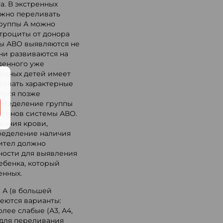
а. В экстренных
ожно переливать
группы А можно
итроциты от донора
мы АВО выявляются не
Они развиваются на
денного уже
денных детей имеет
.
твовать характерные
ться позже
определение группы
тигенов системы АВО.
вания крови,
ределение наличия
ител должно
ности для выявления
ебенка, который
енных.
 А (в большей
меются варианты:
лее слабые (А3, А4,
е для переливания