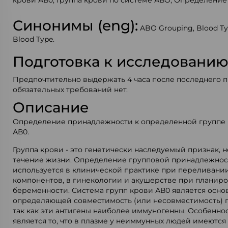
крови АВ0; Группа крови по системе АВО; Определение
Синонимы (eng):
ABO Grouping, Blood Ty
Blood Type.
Подготовка к исследовани
Предпочтительно выдержать 4 часа после последнего 
обязательных требований нет.
Описание
Определение принадлежности к определенной группе 
АВ0.
Группа крови - это генетически наследуемый признак,
течение жизни. Определение групповой принадлежнос
используется в клинической практике при переливании
компонентов, в гинекологии и акушерстве при планир
беременности. Система групп крови АВ0 является осно
определяющей совместимость (или несовместимость) 
так как эти антигены наиболее иммуногенны. Особенно
является то, что в плазме у неиммунных людей имеются