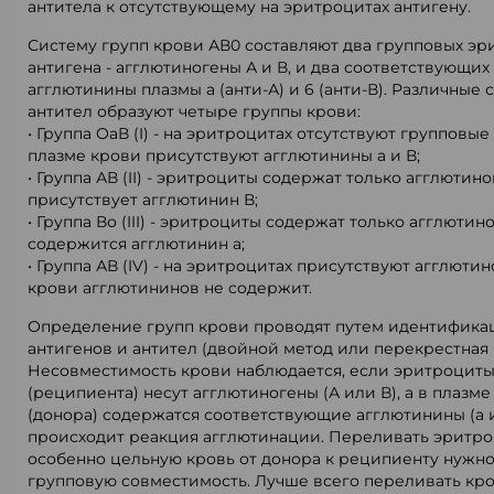
антитела к отсутствующему на эритроцитах антигену.
Систему групп крови АВ0 составляют два групповых э
антигена - агглютиногены А и В, и два соответствующих 
агглютинины плазмы а (анти-А) и 6 (анти-В). Различные 
антител образуют четыре группы крови:
• Группа ОаВ (I) - на эритроцитах отсутствуют групповые
плазме крови присутствуют агглютинины а и В;
• Группа АВ (II) - эритроциты содержат только агглютино
присутствует агглютинин В;
• Группа Во (III) - эритроциты содержат только агглютин
содержится агглютинин а;
• Группа АВ (IV) - на эритроцитах присутствуют агглютин
крови агглютининов не содержит.
Определение групп крови проводят путем идентифика
антигенов и антител (двойной метод или перекрестная 
Несовместимость крови наблюдается, если эритроциты
(реципиента) несут агглютиногены (А или В), а в плазм
(донора) содержатся соответствующие агглютинины (а и
происходит реакция агглютинации. Переливать эритро
особенно цельную кровь от донора к реципиенту нужно
групповую совместимость. Лучше всего переливать кро