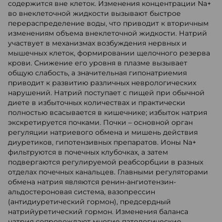
содержится вне клеток. Изменения концентрации Na+
во внеклеточной жидкости вызывают быстрое
перераспределение воды, что приводит к вторичным
изменениям объема внеклеточной жидкости. Натрий
участвует в механизмах возбуждения нервных и
мышечных клеток, формировании щелочного резерва
крови. Снижение его уровня в плазме вызывает
общую слабость, а значительная гипонатриемия
приводит к развитию различных неврологических
нарушений. Натрий поступает с пищей при обычной
диете в избыточных количествах и практически
полностью всасывается в кишечнике; избыток натрия
экскретируется почками. Почки – основной орган
регуляции натриевого обмена и мишень действия
диуретиков, гипотензивных препаратов. Ионы Na+
фильтруются в почечных клубочках, а затем
подвергаются регулируемой реабсорбции в разных
отделах почечных канальцев. Главными регуляторами
обмена натрия являются ренин-ангиотензин-
альдостероновая система, вазопрессин
(антидиуретический гормон), предсердный
натрийуретический гормон. Изменения баланса
натрия сопровождают многие патологические