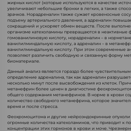
жирных кислот (которые используются в качестве источ
увеличивают небольшие бронхи в легких, а также спо
зрачков. Норадреналин также сужает кровеносные сосу
подъему артериального давления, а адреналин повышае
сокращений и ускоряет обмен веществ. После выполне
организме катехоламины превращаются в неактивные ф
гомованилиновую кислоту, норадреналин – в норметан
ванилилминдальную кислоту, а адреналин – в метанефр
ванилилминдальную кислоту. При этом современные а
позволяют различить свободную и связанную форму ме
биоматериале.
Данный анализ является гораздо более чувствительны
определение адреналина, так как адреналин разрушает
несколько минут после высвобождения из клеток. Прич
метанефрин более ценен в диагностике феохромоцито
общего содержания метанефринов. В норме в крови с
количество свободного метанефрина, которое значител
время и после стресса.
Феохромоцитома и другие нейроэндокринные опухоли 
огромные количества катехоламинов, что приводит к 
концентрации этих гормонов в крови и моче. Чрезмер