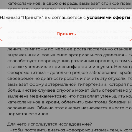
катехоламинов, в свою очередь, вызывает стойкое пов
артериального давления (и/или эпизоды его резкого п
симптомы воздействия катехоламинов на организм: гол
Нажимая "Принять", вы соглашаетесь с
условиями оферты
потливость, тошнота, тревожность и покалывание в кон
Большинство феохромоцитом локализуется в надпочечни
Принять
они доброкачественные – не распространяются за преде
образовались, хотя и продолжают медленно расти. Есл
лечить, симптомы по мере ее роста постепенно становя
выраженными: повышение артериального давления – г
способствует повреждению различных органов, в том чи
а также увеличивает риск инфаркта и инсульта. Несмотр
феохромоцитома – довольно редкое заболевание, край
своевременно диагностировать и лечить эту опухоль, п
вызывает форму артериальной гипертензии, которая по
большинстве случаев опухоль может быть оперативно у
вылечена медикаментозно, что позволяет уменьшить ко
катехоламинов в крови, облегчить симптомы болезни и
осложнения. Обычно этот анализ назначается вместе с
норметанефринов.
Для чего используется исследование?
• Чтобы поставить диагноз «феохромоцитома» тем, у ко