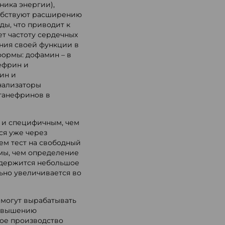
ника энергии),
собствуют расширению
ды, что приводит к
т частоту сердечных
ния своей функции в
ормы: дофамин – в
ефрин и
ин и
нализаторы
танефринов в
м и специфичным, чем
ся уже через
ем тест на свободный
мы, чем определение
одержится небольшое
ьно увеличивается во
могут вырабатывать
повышению
ное производство