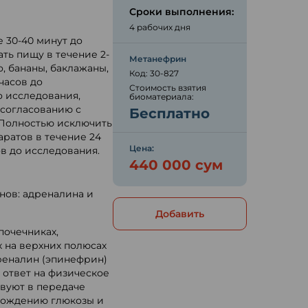
ю
Сроки выполнения:
4 рабочих дня
е 30-40 минут до
ать пищу в течение 2-
Метанефрин
, бананы, баклажаны,
Код: 30-827
часов до
Стоимость взятия
о исследования,
биоматериала:
 согласованию с
Бесплатно
 Полностью исключить
аратов в течение 24
Цена:
ов до исследования.
440 000 сум
нов: адреналина и
Добавить
почечниках,
 на верхних полюсах
дреналин (эпинефрин)
 ответ на физическое
вуют в передаче
бождению глюкозы и