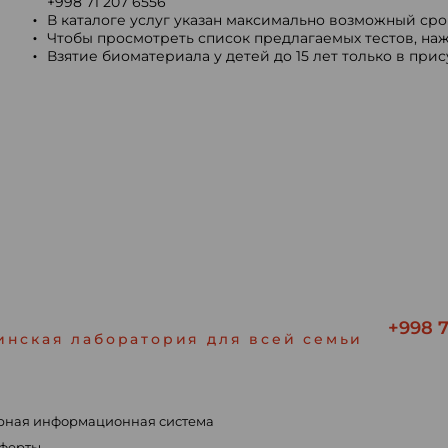
+998 71 207 6556
В каталоге услуг указан максимально возможный срок
Чтобы просмотреть список предлагаемых тестов, наж
Взятие биоматериала у детей до 15 лет только в при
+998 7
инская лаборатория для всей семьи
рная информационная система
ы
оферты