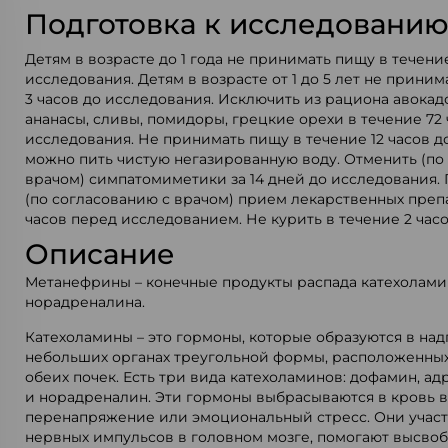
Подготовка к исследовани
Детям в возрасте до 1 года не принимать пищу в течени
исследования. Детям в возрасте от 1 до 5 лет не приним
3 часов до исследования. Исключить из рациона авокадо
ананасы, сливы, помидоры, грецкие орехи в течение 72 
исследования. Не принимать пищу в течение 12 часов д
можно пить чистую негазированную воду. Отменить (по
врачом) симпатомиметики за 14 дней до исследования.
(по согласованию с врачом) прием лекарственных преп
часов перед исследованием. Не курить в течение 2 час
Описание
Метанефрины – конечные продукты распада катехолами
норадреналина.
Катехоламины – это гормоны, которые образуются в над
небольших органах треугольной формы, расположенных
обеих почек. Есть три вида катехоламинов: дофамин, а
и норадреналин. Эти гормоны выбрасываются в кровь в
перенапряжение или эмоциональный стресс. Они участ
нервных импульсов в головном мозге, помогают высво