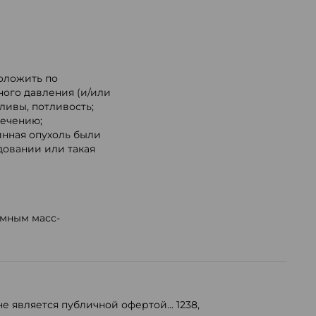
.
оложить по
ого давления (и/или
ливы, потливость;
лечению;
инная опухоль были
довании или такая
емным масс-
е является публичной офертой...
1238
,