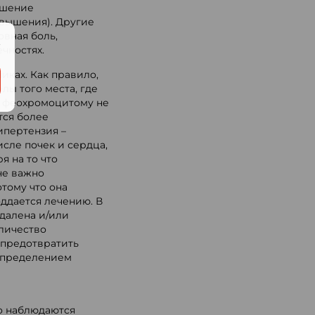
ышение
овышения). Другие
овная боль,
.
ечностях.
ках. Как правило,
лы того места, где
и феохромоцитому не
тся более
ипертензия –
сле почек и сердца,
я на то что
не важно
отому что она
ддается лечению. В
далена и/или
личество
 предотвратить
 определением
го наблюдаются