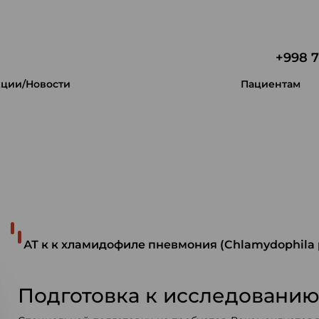
+998 7
ции/Новости
Пациентам
 уникальность.
АТ к к хламидофиле пневмония (Chlamydophila
Подготовка к исследовани