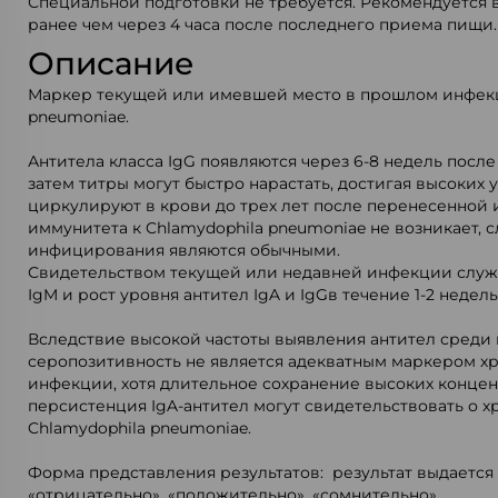
Специальной подготовки не требуется. Рекомендуется 
ранее чем через 4 часа после последнего приема пищи.
Описание
Маркер текущей или имевшей место в прошлом инфекц
pneumoniae.
Антитела класса IgG появляются через 6-8 недель посл
затем титры могут быстро нарастать, достигая высоких 
циркулируют в крови до трех лет после перенесенной 
иммунитета к Chlamydophila pneumoniae не возникает, 
инфицирования являются обычными.
Свидетельством текущей или недавней инфекции служ
IgM и рост уровня антител IgA и IgGв течение 1-2 недель
Вследствие высокой частоты выявления антител среди
серопозитивность не является адекватным маркером х
инфекции, хотя длительное сохранение высоких концен
персистенция IgA-антител могут свидетельствовать о 
Chlamydophila pneumoniae.
Форма представления результатов: результат выдается
«отрицательно», «положительно», «сомнительно».