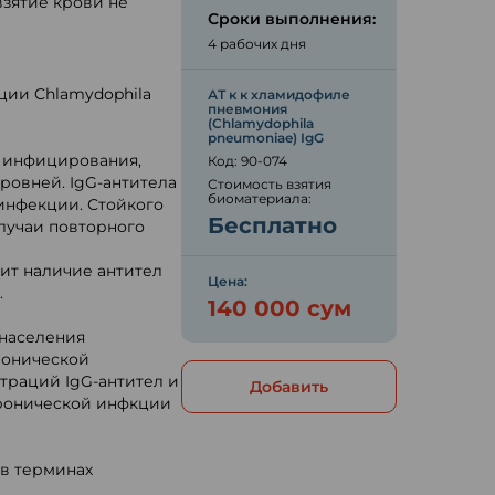
взятие крови не
Сроки выполнения:
4 рабочих дня
ии Chlamydophila
АТ к к хламидофиле
пневмония
(Chlamydophila
pneumoniae) IgG
е инфицирования,
Код: 90-074
уровней. IgG-антитела
Стоимость взятия
биоматериала:
инфекции. Стойкого
Бесплатно
случаи повторного
ит наличие антител
Цена:
.
140 000 сум
 населения
ронической
траций IgG-антител и
Добавить
хронической инфкции
 в терминах