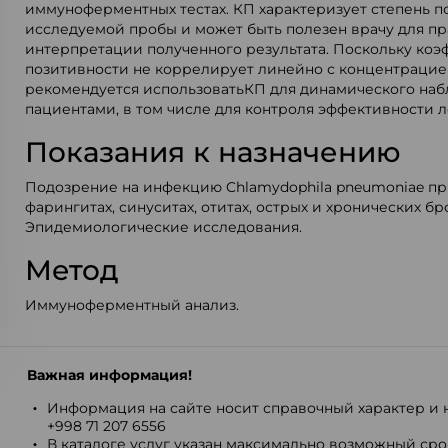
иммуноферментных тестах. КП характеризует степень п
исследуемой пробы и может быть полезен врачу для п
интерпретации полученного результата. Поскольку ко
позитивности не коррелирует линейно с концентрацией
рекомендуется использоватьКП для динамического наб
пациентами, в том числе для контроля эффективности л
Показания к назначению
Подозрение на инфекцию Chlamydophila pneumoniae пр
фарингитах, синуситах, отитах, острых и хронических бр
Эпидемиологические исследования.
Метод
Иммуноферментный анализ.
Важная информация!
Информация на сайте носит справочный характер и н
+998 71 207 6556
В каталоге услуг указан максимально возможный срок