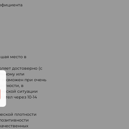
эффициента
вшая место в
оляет достоверно (с
ельному или
.
ат возможен при очень
астности, в
ической ситуации
ител через 10-14
ческой плотности
позитивности
качественных