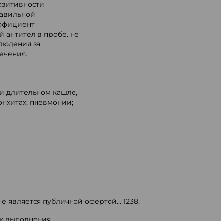
озитивности
равильной
эффициент
 антител в пробе, не
людения за
ечения.
и длительном кашле,
онхитах, пневмонии;
е является публичной офертой...
1238
,
 выполнения...