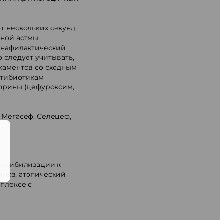
т нескольких секунд
ьной астмы,
 анафилактический
 следует учитывать,
каментов со сходным
нтибиотикам
орины (цефуроксим,
 Мегасеф, Селецеф,
.
енсибилизации к
иноз, атопический
мплексе с