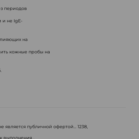
з периодов
и не IgE-
влияющих на
вить кожные пробы на
.
е является публичной офертой...
1238
,
 выполнения...