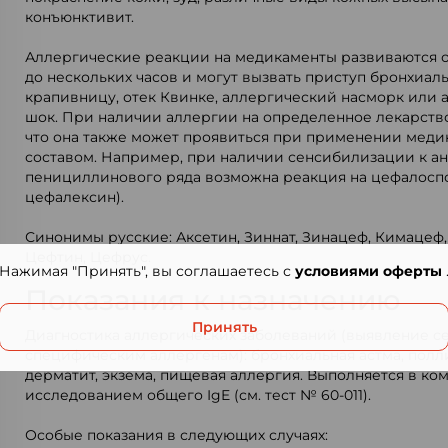
конъюнктивит.
Аллергические реакции на медикаменты развиваются о
до нескольких часов и могут вызвать приступ бронхиал
крапивницу, отек Квинке, аллергический насморк или
шок. При наличии аллергии на определенное лекарство
что она также может проявиться при применении меди
составом. Например, при наличии сенсибилизации к а
пенициллинового ряда возможна реакция на цефалосп
цефалексин).
Синонимы русские: Аксетин, Зиннат, Зинацеф, Кимацеф,
Цефтин, Цефрус.
Нажимая "Принять", вы соглашаетесь с
условиями оферты
Показания к назначению
Принять
Диагностика аллергических заболеваний (выявление с
специфическим аллергенам): бронхиальная астма, полл
дерматит, экзема, пищевая аллергия. Выполняется в ко
исследованием общего IgE (см. тест № 60-011).
Особые показания в следующих случаях: