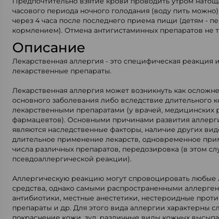
Предпочтительно взятие крови проводить утром натощак
часового периода ночного голодания (воду пить можно)
через 4 часа после последнего приема пищи (детям - 
кормлением). Отмена антигистаминных препаратов не т
Описание
Лекарственная аллергия - это специфическая реакция
лекарственные препараты.
Лекарственная аллергия может возникнуть как осложн
основного заболевания либо вследствие длительного ко
лекарственными препаратами (у врачей, медицинских 
фармацевтов). Основными причинами развития аллерг
являются наследственные факторы, наличие других вид
длительное применение лекарств, одновременное пр
числа различных препаратов, передозировка (в этом сл
псевдоаллергической реакции).
Аллергическую реакцию могут спровоцировать любые
средства, однако самыми распространенными аллерге
антибиотики, местные анестетики, нестероидные прот
препараты и др. Для этого вида аллергии характерны 
покраснение кожи, зуд, различные виды кожных высып