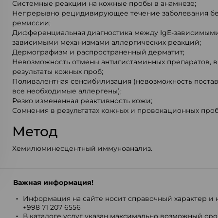
Системные реакции на кожные пробы в анамнезе;
Непрерывно рецидивирующее течение заболевания бе
ремиссии;
Дифференциальная диагностика между IgE-зависимыми 
зависимыми механизмами аллергических реакций;
Дермографизм и распространенный дерматит;
Невозможность отмены антигистаминных препаратов, 
результаты кожных проб;
Поливалентная сенсибилизация (невозможность поста
все необходимые аллергены);
Резко измененная реактивность кожи;
Сомнения в результатах кожных и провокационных проб
Метод
Хемилюминесцентный иммуноанализ.
Важная информация!
Информация на сайте носит справочный характер и н
+998 71 207 6556
В каталоге услуг указан максимально возможный срок