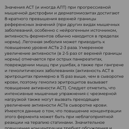
Значения ACT (и иногда АЛТ) при прогрессивной
мышечной дистрофии и дерматомиозитах достигают
8-кратного превышения верхней границы
референсных значений (при других видах мышечных
заболеваний, особенно с нейрогенным источником,
активность ферментов обычно находится в пределах
нормы). Легочная эмболия может приводить к
повышению уровня ACTв 2-3 раза. Умеренное
увеличение активности (в 2-5 раз от верхней границы
нормы) отмечается при острых панкреатитах,
повреждении мышц при ушибах, а также при гангрене
и гемолитических заболеваниях (активность ACT в
эритроцитах примерно в 15 раз выше, чем в сыворотке
крови, поэтому гемолиз эритроцитов вызывает
повышение активности ACT). Следует отметить, что
интенсивные мышечные упражнения с чрезмерной
нагрузкой также могут вызвать преходящее
увеличение активности ACTв сыворотке крови.
Имеются данные о том, что повышение концентрации
этого фермента может быть при неблагоприятной
реакции на терапию статинами. Значительное
повышение концентрации требует обсуждения и