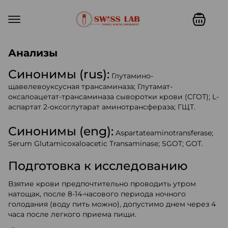
Swiss lab. Точность, качество,
Анализы
Синонимы (rus):
Глутамино-
щавелевоуксусная трансаминаза; Глутамат-
оксалоацетат-трансаминаза сыворотки крови (СГОТ); L-
аспартат 2-оксоглутарат аминотрансфераза; ГЩТ.
Синонимы (eng):
Aspartateaminotransferase;
Serum Glutamicoxaloacetic Transaminase; SGOT; GOT.
Подготовка к исследованию
Взятие крови предпочтительно проводить утром
натощак, после 8-14-часового периода ночного
голодания (воду пить можно), допустимо днем через 4
часа после легкого приема пищи.