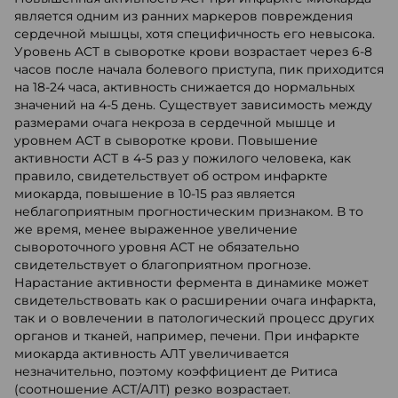
является одним из ранних маркеров повреждения
сердечной мышцы, хотя специфичность его невысока.
Уровень ACT в сыворотке крови возрастает через 6-8
часов после начала болевого приступа, пик приходится
на 18-24 часа, активность снижается до нормальных
значений на 4-5 день. Существует зависимость между
размерами очага некроза в сердечной мышце и
уровнем ACT в сыворотке крови. Повышение
активности ACT в 4-5 раз у пожилого человека, как
правило, свидетельствует об остром инфаркте
миокарда, повышение в 10-15 раз является
неблагоприятным прогностическим признаком. В то
же время, менее выраженное увеличение
сывороточного уровня ACT не обязательно
свидетельствует о благоприятном прогнозе.
Нарастание активности фермента в динамике может
свидетельствовать как о расширении очага инфаркта,
так и о вовлечении в патологический процесс других
органов и тканей, например, печени. При инфаркте
миокарда активность АЛТ увеличивается
незначительно, поэтому коэффициент де Ритиса
(соотношение АСТ/АЛТ) резко возрастает.