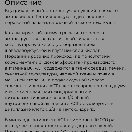
Описание
Внутриклеточный фермент, участвующий в обмене
аминокислот. Тест используют в диагностике
поражений печени, сердечной и скелетных мышц.
Катализирует обратимую реакцию переноса
аминогруппы от аспарагиновой кислоты на а-
кетоглутаровую кислоту с образованием
щавелевоуксусной и глутаминовой кислот.
Переаминирование происходит в присутствии
кофермента-пиридоксальфосфата - производного
витамина В6. ACT содержится в тканях сердца, печени,
скелетной мускулатуры, нервной ткани и почек, в
меньшей степени - в поджелудочной железе,
селезенке и легких. ACT в клетках представлена двумя
изоферментами - митохондриальным и
цитоплазматическим, около 1/3 общей
внутриклеточной активности ACT локализуется в
цитоплазме клеток, 2/3 - в митохондриях.
В миокарде активность ACT примерно в 10 000 раз
выше, чем в сыворотке крови у здоровых людей.
Повышенная активность ACT при инфаркте миокарда