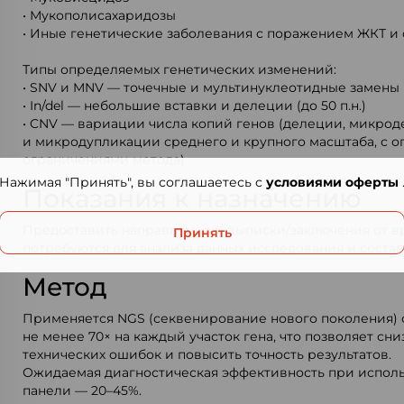
• Мукополисахаридозы
• Иные генетические заболевания с поражением ЖКТ и
Типы определяемых генетических изменений:
• SNV и MNV — точечные и мультинуклеотидные замены в
• In/del — небольшие вставки и делеции (до 50 п.н.)
• CNV — вариации числа копий генов (делеции, микро
и микродупликации среднего и крупного масштаба, с 
ограничениями метода)
Нажимая "Принять", вы соглашаетесь с
условиями оферты
Показания к назначению
Предоставить направление и выписки/заключения от в
Принять
потребуются для анализа данных исследования и соста
Метод
Применяется NGS (секвенирование нового поколения) 
не менее 70× на каждый участок гена, что позволяет сн
технических ошибок и повысить точность результатов.
Ожидаемая диагностическая эффективность при испол
панели — 20–45%.