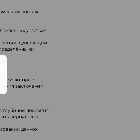
 смежных систем
 экзонных участках
делеции, дупликации
определёнными
.
рачей, которые
вления заключения.
с глубиной покрытия
изить вероятность
ьзовании данной