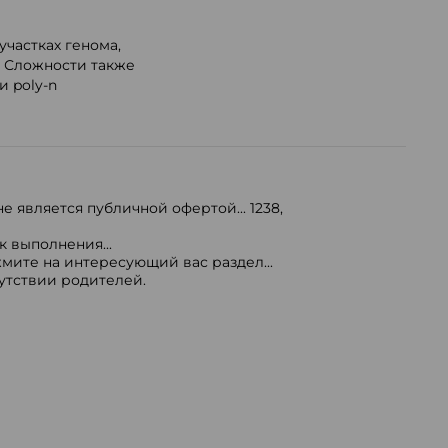
частках генома,
. Сложности также
и poly-n
е является публичной офертой...
1238
,
 выполнения...
мите на интересующий вас раздел...
сутствии родителей.