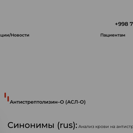
+998 7
ции/Новости
Пациентам
 уникальность.
Антистрептолизин–О (АСЛ-О)
Синонимы (rus):
Анализ крови на антист