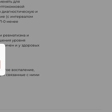
менять для
ептококковой
 диагностическую и
ие (с интервалом
Л-0 менее
и ревматизма и
ышения уровня
величен и у здоровых
.
истое воспаление,
) и связанные с ними