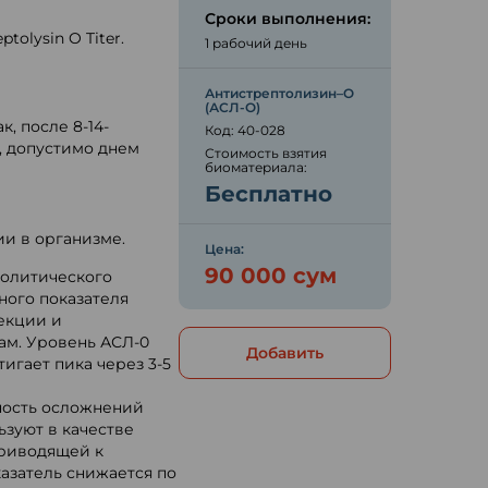
Сроки выполнения:
ptolysin O Titer.
1 рабочий день
ю
Антистрептолизин–О
(АСЛ-О)
, после 8-14-
Код: 40-028
, допустимо днем
Стоимость взятия
биоматериала:
Бесплатно
ии в организме.
Цена:
90 000 сум
молитического
ного показателя
екции и
ам. Уровень АСЛ-0
Добавить
игает пика через 3-5
ность осложнений
ьзуют в качестве
приводящей к
азатель снижается по