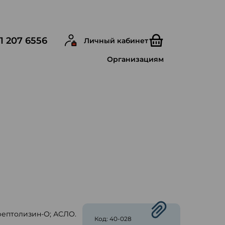
1 207 6556
Личный кабинет
Организациям
рептолизин-О; АСЛО.
Код: 40-028