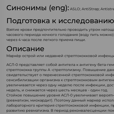
Синонимы (eng):
ASLO; AntiStrep; Antistre
Подготовка к исследовани
Взятие крови предпочтительно проводить утром натощак
часового периода ночного голодания (воду пить можно)
через 4 часа после легкого приема пищи.
Описание
Маркёр острой или недавней стрептококковой инфекц
АСЛ-0 представляет собой антитела к антигену бета-ге
стрептококка группы А -стрептолизину. Повышение дан
свидетельствует о перенесенной стрептококковой инф
сенсибилизации организма к стрептококковым антиген
увеличивается через одну неделю после инфекции, дост
недель, и снижается через шесть месяцев - один год.
Стойкое повышение уровня АСЛ-0 увеличивает вероят
(ревматизм, миокардит). Поэтому данный маркер испол
лабораторного критерия стрептококковой инфекции, 
развитию ревматизма. В период реконвалесценции пок