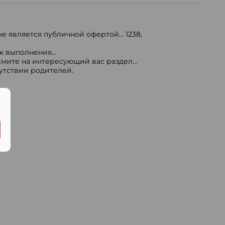
е является публичной офертой...
1238
,
 выполнения...
мите на интересующий вас раздел...
сутствии родителей.
.