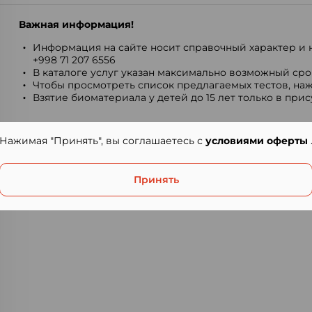
Важная информация!
Информация на сайте носит справочный характер и н
+998 71 207 6556
В каталоге услуг указан максимально возможный срок
Чтобы просмотреть список предлагаемых тестов, наж
Взятие биоматериала у детей до 15 лет только в при
Нажимая "Принять", вы соглашаетесь с
условиями оферты
Принять