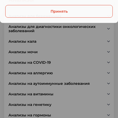
Принять
Анализы для беременных
Анализы для диагностики онкологических
заболеваний
Анализы кала
Анализы мочи
Анализы на COVID-19
Анализы на аллергию
Анализы на аутоиммунные заболевания
Анализы на витамины
Анализы на генетику
Анализы на гормоны