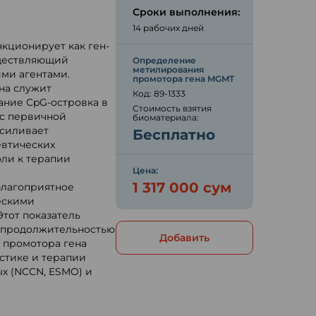
Сроки выполнения:
14 рабочих дней
кционирует как ген-
уществляющий
Определение
метилирования
ми агентами.
промотора гена MGMT
на служит
Код: 89-1333
ание CpG-островка в
Стоимость взятия
 с первичной
биоматериала:
усиливает
Бесплатно
евтических
оли к терапии
Цена:
1 317 000 сум
благоприятное
ескими
тот показатель
 продолжительностью
Добавить
 промотора гена
стике и терапии
х (NCCN, ESMO) и