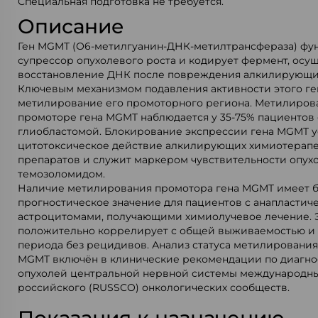
Специальная подготовка не требуется.
Описание
Ген MGMT (О6-метилгуанин-ДНК-метилтрансфераза) фун
супрессор опухолевого роста и кодирует фермент, ос
восстановление ДНК после повреждения алкилирующи
Ключевым механизмом подавления активности этого ге
метилирование его промоторного региона. Метилиров
промоторе гена MGMT наблюдается у 35-75% пациентов
глиобластомой. Блокирование экспрессии гена MGMT 
цитотоксическое действие алкилирующих химиотерап
препаратов и служит маркером чувствительности опух
темозоломидом.
Наличие метилирования промотора гена MGMT имеет 
прогностическое значение для пациентов с анапластич
астроцитомами, получающими химиолучевое лечение. Э
положительно коррелирует с общей выживаемостью и
периода без рецидивов. Анализ статуса метилирования
MGMT включён в клинические рекомендации по диагно
опухолей центральной нервной системы международны
российского (RUSSCO) онкологических сообществ.