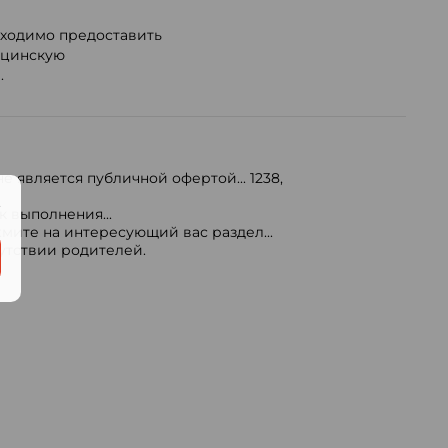
бходимо предоставить
ицинскую
.
е является публичной офертой...
1238
,
.
 выполнения...
мите на интересующий вас раздел...
сутствии родителей.