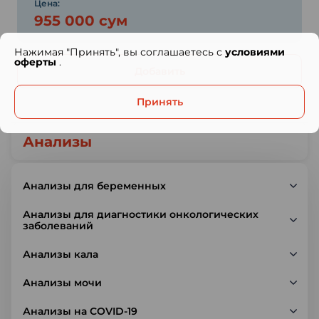
Цена:
955 000 сум
Нажимая "Принять", вы соглашаетесь с
условиями
оферты
.
Добавить
Принять
Анализы
Анализы для беременных
Анализы для диагностики онкологических
заболеваний
Анализы кала
Анализы мочи
Анализы на COVID-19